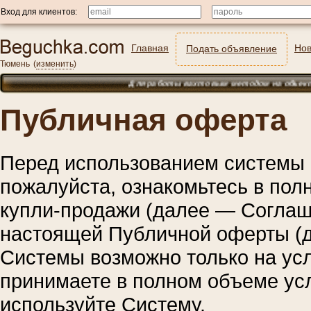
Вход для клиентов:
Главная
Нов
Подать объявление
Тюмень
(
изменить
)
Для работы вахтовым методом на объектах нефтегазового ком
Публичная оферта
Перед использованием системы 
пожалуйста, ознакомьтесь в пол
купли-продажи (далее — Соглаш
настоящей Публичной оферты (
Системы возможно только на ус
принимаете в полном объеме ус
используйте Систему.