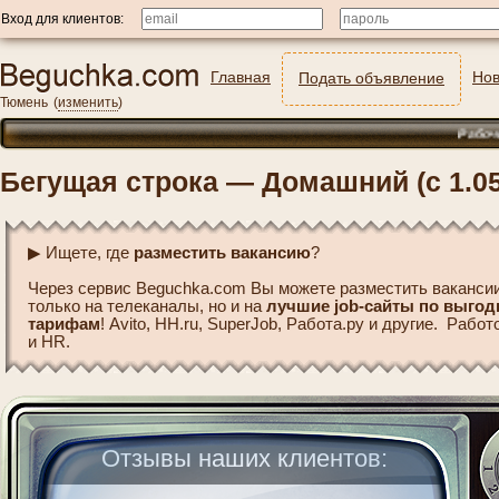
Вход для клиентов:
Главная
Нов
Подать объявление
Тюмень
(
изменить
)
Рабочие на 
Бегущая строка — Домашний (с 1.0
▶ Ищете, где
разместить вакансию
?
Через сервис Beguchka.com Вы можете разместить вакансии
только на телеканалы, но и на
лучшие job-сайты по выго
тарифам
! Avito, HH.ru, SuperJob, Работа.ру и другие. Рабо
и HR.
Отзывы наших клиентов: