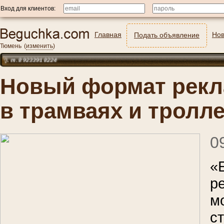
Вход для клиентов:
Главная
Нов
Подать объявление
Тюмень
(
изменить
)
 89233918224
Новый формат рекл
в трамваях и тролл
0
«
р
м
с